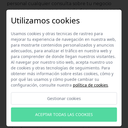
personal cualquier consulta sobre tu negocio
siempre que quieras, o enviarle documentos en el
momento que mejor te venga.
Utilizamos cookies
4.
Documentos
: Un intuitivo panel diseñado para
Usamos cookies y otras tecnicas de rastreo para
que puedas descargar los documentos clave de
mejorar tu experiencia de navegación en nuestra web,
tu negocio siempre que los necesites. Sin
para mostrarte contenidos personalizados y anuncios
necesidad de pedírselos a tu asesor y esperar a
adecuados, para analizar el tráfico en nuestra web y
que te los mande. Los últimos balances de tu
para comprender de donde llegan nuestros visitantes.
Al navegar por nuestro sitio web, acepta nuestro uso
negocio, las declaraciones fiscales presentadas, las
de cookies y otras tecnologías de seguimiento. Para
nóminas mensuales de tus empleados, y mucho
obtener más información sobre estas cookies, cómo y
más. Además, desde OpenBox podrás enviar las
por qué las usamos y cómo puede cambiar su
facturas y otros documentos a contabilizar a tu
configuración, consulte nuestra
política de cookies
.
asesor de una forma rápida y sencilla.
Gestionar cookies
5.
Personal (visible únicamente si tu negocio
tiene personal contratado
: Desde esta sección
ACEPTAR TODAS LAS COOKIES
podrás acceder a los datos del personal
contratado en tu negocio. Tendrás información