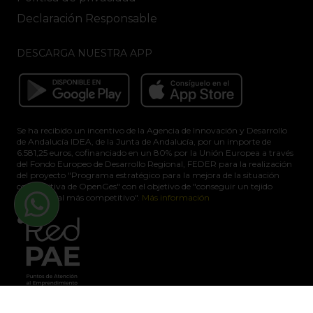
Declaración Responsable
DESCARGA NUESTRA APP
Se ha recibido un incentivo de la Agencia de Innovación y Desarrollo
de Andalucía IDEA, de la Junta de Andalucía, por un importe de
6.581,25 euros, cofinanciado en un 80% por la Unión Europea a través
del Fondo Europeo de Desarrollo Regional, FEDER para la realización
del proyecto "Programa estratégico para la mejora de la situación
competitiva de OpenGes" con el objetivo de "conseguir un tejido
empresarial más competitivo".
Más información
LLÁMANOS GRATIS
900 730 037