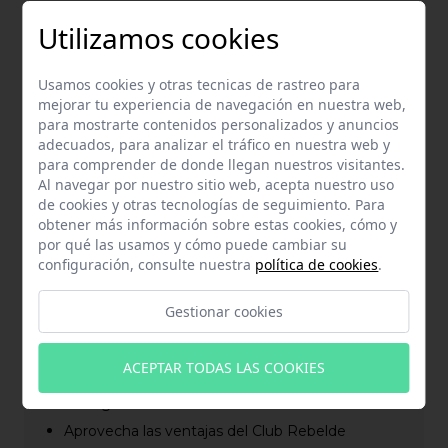
Qué encontrarás en tu menú de usuario
Utilizamos cookies
Cómo cambiar de negocio dentro del Canal
Rebelde
Usamos cookies y otras tecnicas de rastreo para
Cómo modificar o restablecer tu contraseña
mejorar tu experiencia de navegación en nuestra web,
Cómo gestionar las conversaciones con tu
para mostrarte contenidos personalizados y anuncios
asesor personal
adecuados, para analizar el tráfico en nuestra web y
Cómo pedir una cita telefónica con tu asesor
para comprender de donde llegan nuestros visitantes.
personal
Al navegar por nuestro sitio web, acepta nuestro uso
de cookies y otras tecnologías de seguimiento. Para
Cómo subir facturas, gastos y otros documentos
obtener más información sobre estas cookies, cómo y
a contabilizar
por qué las usamos y cómo puede cambiar su
Cómo conocer el estado de las facturas subidas
configuración, consulte nuestra
política de cookies
.
a tu asesor personal
Cómo descargar las nóminas de tus empleados
Gestionar cookies
Cómo descargar los modelos fiscales de tu
negocio
ACEPTAR TODAS LAS COOKIES
Cómo descargar la contabilidad actualizada de
tu negocio
Aprovecha las ventajas del Club Rebelde