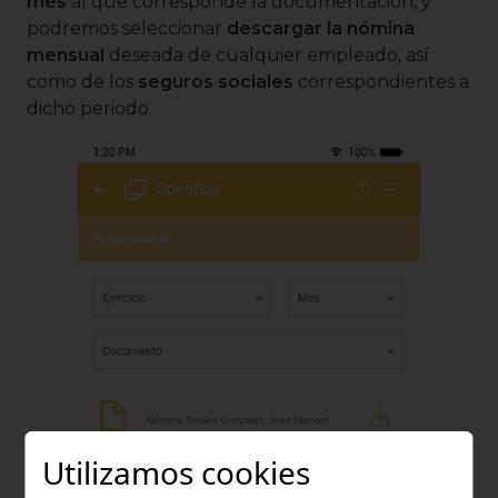
mes
al que corresponde la documentación, y
podremos seleccionar
descargar la nómina
mensual
deseada de cualquier empleado, así
como de los
seguros sociales
correspondientes a
dicho periodo.
Utilizamos cookies