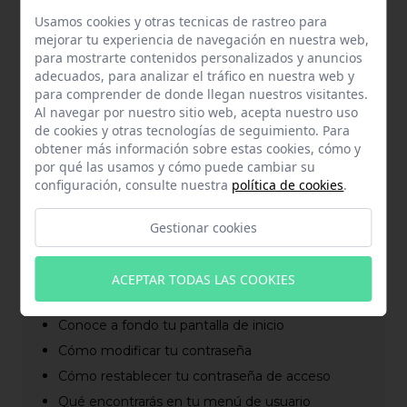
Usamos cookies y otras tecnicas de rastreo para
mejorar tu experiencia de navegación en nuestra web,
para mostrarte contenidos personalizados y anuncios
adecuados, para analizar el tráfico en nuestra web y
para comprender de donde llegan nuestros visitantes.
Al navegar por nuestro sitio web, acepta nuestro uso
de cookies y otras tecnologías de seguimiento. Para
obtener más información sobre estas cookies, cómo y
por qué las usamos y cómo puede cambiar su
configuración, consulte nuestra
política de cookies
.
Gestionar cookies
ACEPTAR TODAS LAS COOKIES
Artículos relacionados
Conoce a fondo tu pantalla de inicio
Cómo modificar tu contraseña
Cómo restablecer tu contraseña de acceso
Qué encontrarás en tu menú de usuario